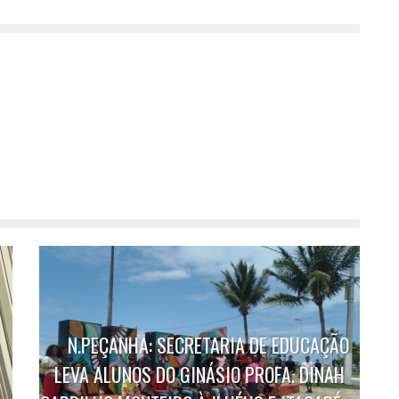
N.PEÇANHA: SECRETARIA DE EDUCAÇÃO
LEVA ALUNOS DO GINÁSIO PROFA. DINAH