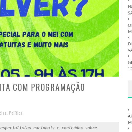
H
S
O
M
D
V
G
1
ENTA COM PROGRAMAÇÃO
cias
,
Política
A
M
especialistas nacionais e conteúdos sobre 