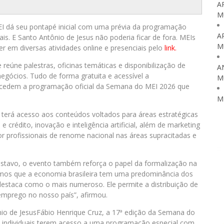
A
M
EI dá seu pontapé inicial com uma prévia da programação
A
s. E Santo Antônio de Jesus não poderia ficar de fora. MEIs
M
r em diversas atividades online e presenciais pelo
link.
 reúne palestras, oficinas temáticas e disponibilização de
A
egócios. Tudo de forma gratuita e acessível a
M
ecedem a programação oficial da Semana do MEI 2026 que
M
 terá acesso aos conteúdos voltados para áreas estratégicas
rédito, inovação e inteligência artificial, além de marketing
r profissionais de renome nacional nas áreas supracitadas e
ustavo, o evento também reforça o papel da formalização na
emos que a economia brasileira tem uma predominância dos
destaca como o mais numeroso. Ele permite a distribuição de
emprego no nosso país”, afirmou.
io de JesusFábio Henrique Cruz, a 17ª edição da Semana do
individuais terem acesso a uma programação especial com