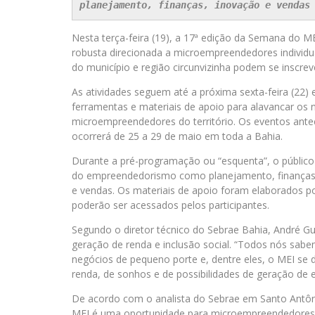
planejamento, finanças, inovação e vendas
Nesta terça-feira (19), a 17ª edição da Semana do M
robusta direcionada a microempreendedores individuai
do município e região circunvizinha podem se inscreve
As atividades seguem até a próxima sexta-feira (22) e
ferramentas e materiais de apoio para alavancar os n
microempreendedores do território. Os eventos ant
ocorrerá de 25 a 29 de maio em toda a Bahia.
Durante a pré-programação ou “esquenta”, o público
do empreendedorismo como planejamento, finanças e c
e vendas. Os materiais de apoio foram elaborados po
poderão ser acessados pelos participantes.
Segundo o diretor técnico do Sebrae Bahia, André G
geração de renda e inclusão social. “Todos nós sab
negócios de pequeno porte e, dentre eles, o MEI se 
renda, de sonhos e de possibilidades de geração de 
De acordo com o analista do Sebrae em Santo Antôn
MEI é uma oportunidade para microempreendedores 