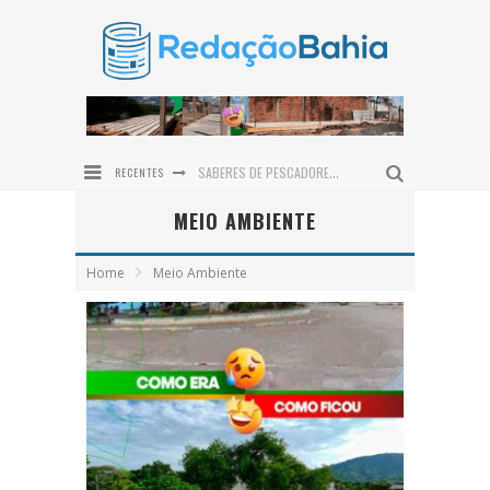
RECENTES
SABERES DE PESCADORES E MARISQUEIRAS ORIENTAM MAPEAMENTO DO TERRITÓRIO MARINHO EM VALENÇA
MEIO AMBIENTE
PRESIDENTE DO TRT-BA PARTICIPA DO PROJETO DIA DO CIDADÃO E REALIZA ATENDIMENTOS EM VALENÇA
DEFENSORIA PÚBLICA REALIZA MUTIRÃO GRATUITO DE EXAMES DE DNA EM VALENÇA NO DIA 12 DE AGOSTO
Home
Meio Ambiente
CAIRU SE PREPARA PARA RECEBER O MAIOR ENCONTRO DE MOTOCICLISTAS DA REGIÃO COM O MOTO FEST
INOVAÇÃO MADE IN BAHIA: BIOMA CARE LANÇA LINHA EXCLUSIVA PARA O COURO CABELUDO
ESPAÇO EM LOUNGE NA CASACOR BAHIA HOMENAGEIA BAMBUZAL DO AEROPORTO DE SALVADOR