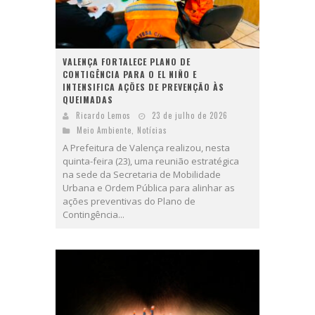
VALENÇA FORTALECE PLANO DE
CONTIGÊNCIA PARA O EL NIÑO E
INTENSIFICA AÇÕES DE PREVENÇÃO ÀS
QUEIMADAS
Ricardo Lemos
23 de julho de 2026
Meio Ambiente
,
Notícias
A Prefeitura de Valença realizou, nesta
quinta-feira (23), uma reunião estratégica
na sede da Secretaria de Mobilidade
Urbana e Ordem Pública para alinhar as
ações preventivas do Plano de
Contingência...