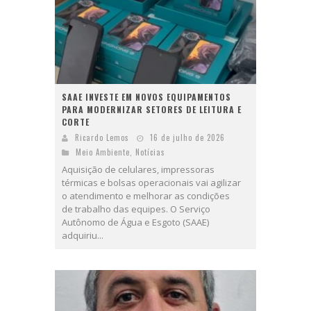
SAAE INVESTE EM NOVOS EQUIPAMENTOS
PARA MODERNIZAR SETORES DE LEITURA E
CORTE
Ricardo Lemos
16 de julho de 2026
Meio Ambiente
,
Notícias
Aquisição de celulares, impressoras
térmicas e bolsas operacionais vai agilizar
o atendimento e melhorar as condições
de trabalho das equipes. O Serviço
Autônomo de Água e Esgoto (SAAE)
adquiriu...