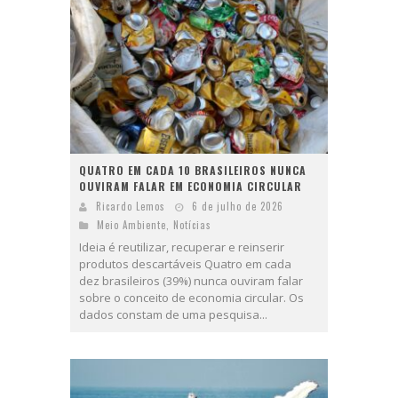
QUATRO EM CADA 10 BRASILEIROS NUNCA
OUVIRAM FALAR EM ECONOMIA CIRCULAR
Ricardo Lemos
6 de julho de 2026
Meio Ambiente
,
Notícias
Ideia é reutilizar, recuperar e reinserir
produtos descartáveis Quatro em cada
dez brasileiros (39%) nunca ouviram falar
sobre o conceito de economia circular. Os
dados constam de uma pesquisa...