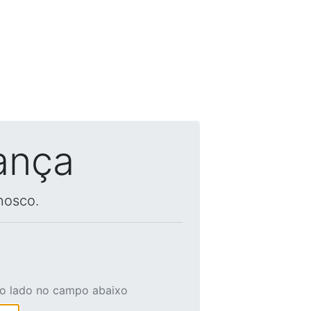
ança
nosco.
ao lado no campo abaixo