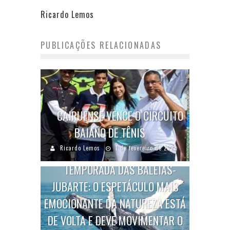
Ricardo Lemos
PUBLICAÇÕES RELACIONADAS
CAIRUENSE VENCE O CIRCUITO
BAIANO DE TÊNIS
Ricardo Lemos
1 de fevereiro de 2022
TEMPORADA DAS BALEIAS-
JUBARTE: O ESPETÁCULO MAIS
EMOCIONANTE DA NATUREZA ESTÁ
DE VOLTA E DEVE MOVIMENTAR O