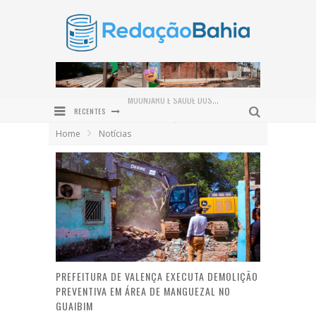
RECENTES
RAFA DE HILDÉCIO AMPLIA POLÍTICA EM ITUBERÁ COM ADESÃO DO VEREADOR BRUNO DA GATA
Home
Notícias
ROWENNA DIZ QUE FALA DE ACM NETO SOBRE O IDEB BEIRA A HIPOCRISIA
DIVISÃO DAS TAREFAS DOMÉSTICAS GANHA PROTAGONISMO NO DIA DOS PAIS
PROJETO BI-BI CAPACITA 30 EDUCADORES EM IBIPEBA PARA FORTALECER A FORMAÇÃO DE LEITORES
NEM TODO EMAGRECIMENTO É IGUAL: ENTENDA AS DIFERENÇAS ENTRE MEDICAMENTOS E CIRURGIA BARIÁTRICA
MOUNJARO E SAÚDE DOS OLHOS: ESPECIALISTA EXPLICA OS CUIDADOS PARA QUEM TEM DIABETES
PREFEITURA DE VALENÇA EXECUTA DEMOLIÇÃO
PREVENTIVA EM ÁREA DE MANGUEZAL NO
GUAIBIM