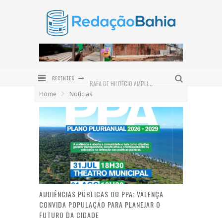
RECENTES
RAFA DE HILDÉCIO AMPLIA POLÍTICA EM ITUBERÁ COM ADESÃO DO VEREADOR BRUNO DA GATA
Home
Notícias
ROWENNA DIZ QUE FALA DE ACM NETO SOBRE O IDEB BEIRA A HIPOCRISIA
DIVISÃO DAS TAREFAS DOMÉSTICAS GANHA PROTAGONISMO NO DIA DOS PAIS
PROJETO BI-BI CAPACITA 30 EDUCADORES EM IBIPEBA PARA FORTALECER A FORMAÇÃO DE LEITORES
NEM TODO EMAGRECIMENTO É IGUAL: ENTENDA AS DIFERENÇAS ENTRE MEDICAMENTOS E CIRURGIA BARIÁTRICA
MOUNJARO E SAÚDE DOS OLHOS: ESPECIALISTA EXPLICA OS CUIDADOS PARA QUEM TEM DIABETES
AUDIÊNCIAS PÚBLICAS DO PPA: VALENÇA
CONVIDA POPULAÇÃO PARA PLANEJAR O
FUTURO DA CIDADE