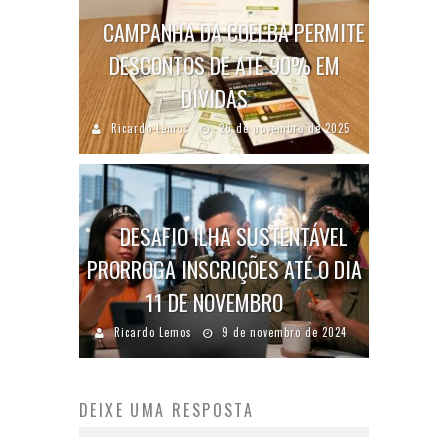
CAMPANHA DA COELBA PERMITE
DESCONTOS DE ATÉ 90% EM
DÍVIDAS
Ricardo Lemos
26 de novembro de 2025
DESAFIO ILHA SUSTENTÁVEL
PRORROGA INSCRIÇÕES ATÉ O DIA
11 DE NOVEMBRO
Ricardo Lemos
9 de novembro de 2024
DEIXE UMA RESPOSTA