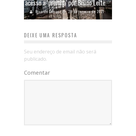
acesso a ‘prainha’ por Bruno Leite
Ricardo Lemos
20 de janeiro de 2021
DEIXE UMA RESPOSTA
Seu endereço de email não será
publicado.
Comentar