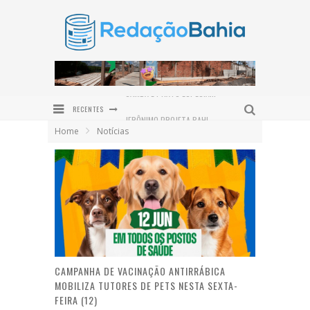
RECENTES
JERÔNIMO PROJETA BAHIA COMO HUB LOGÍSTICO DO NORDESTE E REASSALTA INVESTIMENTOS EM INFRAESTRUTURA
Home
Notícias
PRAÇA SÃO BENEDITO É REVITALIZADA E DEVOLVE NOVO ESPAÇO DE CONVIVÊNCIA À COMUNIDADE DE SERRA GRANDE
INSTITUTO QUINTAS FEMINISTAS CELEBRA CINCO ANOS DE ATUAÇÃO EM DEFESA DAS MULHERES NO BAIXO SUL
PREFEITURA DE VALENÇA PROMOVE GINCANA JUVENTUDE PRESENTE EM COMEMORAÇÃO AO DIA INTERNACIONAL DA JUVENTUDE
ENTRE O SERTÃO E O SONHO: ALFREDO GONÇALVES DE LIMA NETO LANÇA O ROMANCE DO OUTRO LADO DO SOL EM VALENÇA
SAMBA E PRATO ESPECIAL COM POLVO DÃO O TOM DO DIA DOS PAIS NO DOM LAMBÃO
CAMPANHA DE VACINAÇÃO ANTIRRÁBICA
MOBILIZA TUTORES DE PETS NESTA SEXTA-
FEIRA (12)