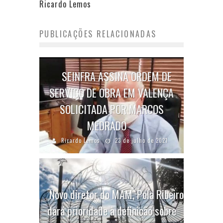
Ricardo Lemos
PUBLICAÇÕES RELACIONADAS
SEINFRA ASSINA ORDEM DE
SERVIÇO DE OBRA EM VALENÇA
SOLICITADA POR MARCOS
MEDRADO
Ricardo Lemos
23 de julho de 2021
Novo diretor do MAM, Pola Ribeiro
dará prioridade à definição sobre