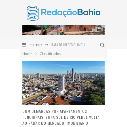
RECENTES
RAFA DE HILDÉCIO AMPLIA POLÍTICA EM ITUBERÁ COM ADESÃO DO VEREADOR BRUNO DA GATA
Home
Classificados
ROWENNA DIZ QUE FALA DE ACM NETO SOBRE O IDEB BEIRA A HIPOCRISIA
DIVISÃO DAS TAREFAS DOMÉSTICAS GANHA PROTAGONISMO NO DIA DOS PAIS
PROJETO BI-BI CAPACITA 30 EDUCADORES EM IBIPEBA PARA FORTALECER A FORMAÇÃO DE LEITORES
NEM TODO EMAGRECIMENTO É IGUAL: ENTENDA AS DIFERENÇAS ENTRE MEDICAMENTOS E CIRURGIA BARIÁTRICA
MOUNJARO E SAÚDE DOS OLHOS: ESPECIALISTA EXPLICA OS CUIDADOS PARA QUEM TEM DIABETES
COM DEMANDAS POR APARTAMENTOS
FUNCIONAIS, ZONA SUL DE RIO VERDE VOLTA
AO RADAR DO MERCADOI IMOBILIÁRIO