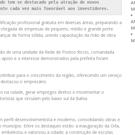
de tem se destacado pela atração de novos 
A
ente cada vez mais favorável aos investidores.
M
A
ficação profissional gratuita em diversas áreas, preparando a
M
 chegada de empresas de pequeno, médio e grande porte.
vançar de forma sólida, unindo capacitação da mão de obra
M
ção de uma unidade da Rede de Postos Riccio, comandada
 apoio e o interesse demonstrados pela prefeita foram
tribuir para o crescimento da região, oferecendo um serviço
 destacou o empresário.
o na cidade, gerar empregos diretos e movimentar o
oristas que circulam pelo baixo sul da Bahia.
 perfil desenvolvimentista e moderno, consolidando obras e
o município. Entre os destaques estão: a inauguração da Orla,
 embelezou e valorizou a cidade; a construção de escolas