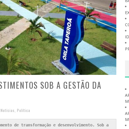
B
E
C
I
P
STIMENTOS SOB A GESTÃO DA
A
M
Notícias
,
Política
A
M
mento de transformação e desenvolvimento. Sob a 