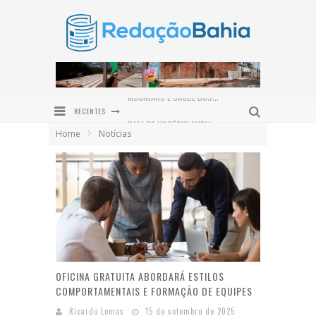
RECENTES
RAFA DE HILDÉCIO AMPLIA POLÍTICA EM ITUBERÁ COM ADESÃO DO VEREADOR BRUNO DA GATA
Home
Notícias
ROWENNA DIZ QUE FALA DE ACM NETO SOBRE O IDEB BEIRA A HIPOCRISIA
DIVISÃO DAS TAREFAS DOMÉSTICAS GANHA PROTAGONISMO NO DIA DOS PAIS
PROJETO BI-BI CAPACITA 30 EDUCADORES EM IBIPEBA PARA FORTALECER A FORMAÇÃO DE LEITORES
NEM TODO EMAGRECIMENTO É IGUAL: ENTENDA AS DIFERENÇAS ENTRE MEDICAMENTOS E CIRURGIA BARIÁTRICA
MOUNJARO E SAÚDE DOS OLHOS: ESPECIALISTA EXPLICA OS CUIDADOS PARA QUEM TEM DIABETES
OFICINA GRATUITA ABORDARÁ ESTILOS
COMPORTAMENTAIS E FORMAÇÃO DE EQUIPES
Ricardo Lemos
15 de setembro de 2025