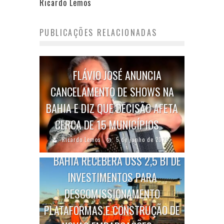
Ricardo Lemos
PUBLICAÇÕES RELACIONADAS
FLÁVIO JOSÉ ANUNCIA
CANCELAMENTO DE SHOWS NA
BAHIA E DIZ QUE DECISÃO AFETA
CERCA DE 15 MUNICÍPIOS
Ricardo Lemos
5 de junho de 2026
BAHIA RECEBERÁ US$ 2,5 BI DE
INVESTIMENTOS PARA
DESCOMISSIONAMENTO
PLATAFORMAS E CONSTRUÇÃO DE