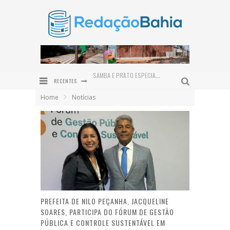
RECENTES
JERÔNIMO PROJETA BAHIA COMO HUB LOGÍSTICO DO NORDESTE E REASSALTA INVESTIMENTOS EM INFRAESTRUTURA
Home
Notícias
PRAÇA SÃO BENEDITO É REVITALIZADA E DEVOLVE NOVO ESPAÇO DE CONVIVÊNCIA À COMUNIDADE DE SERRA GRANDE
INSTITUTO QUINTAS FEMINISTAS CELEBRA CINCO ANOS DE ATUAÇÃO EM DEFESA DAS MULHERES NO BAIXO SUL
PREFEITURA DE VALENÇA PROMOVE GINCANA JUVENTUDE PRESENTE EM COMEMORAÇÃO AO DIA INTERNACIONAL DA JUVENTUDE
ENTRE O SERTÃO E O SONHO: ALFREDO GONÇALVES DE LIMA NETO LANÇA O ROMANCE DO OUTRO LADO DO SOL EM VALENÇA
SAMBA E PRATO ESPECIAL COM POLVO DÃO O TOM DO DIA DOS PAIS NO DOM LAMBÃO
PREFEITA DE NILO PEÇANHA, JACQUELINE
SOARES, PARTICIPA DO FÓRUM DE GESTÃO
PÚBLICA E CONTROLE SUSTENTÁVEL EM