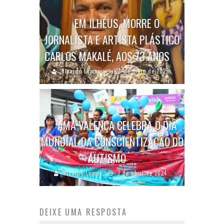
EM ILHÉUS, MORRE O
JORNALISTA E ARTISTA PLÁSTICO
CARLOS MAKALÉ, AOS 73 ANOS
Ricardo Lemos
20 de maio de 2025
AMA VALENÇA CELEBRA O DIA
MUNDIAL DA CONSCIENTIZAÇÃO DO
AUTISMO
Ricardo Lemos
2 de abril de 2024
DEIXE UMA RESPOSTA