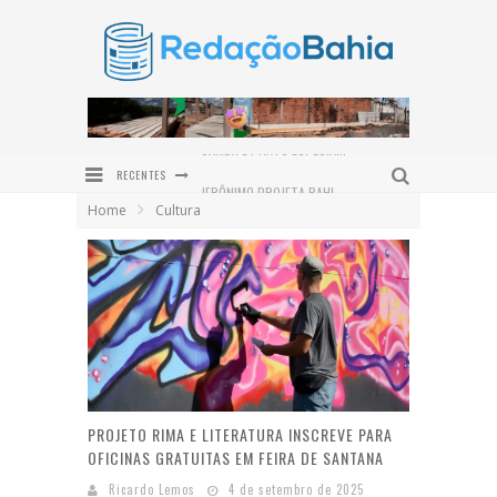
RECENTES
JERÔNIMO PROJETA BAHIA COMO HUB LOGÍSTICO DO NORDESTE E REASSALTA INVESTIMENTOS EM INFRAESTRUTURA
Home
Cultura
PRAÇA SÃO BENEDITO É REVITALIZADA E DEVOLVE NOVO ESPAÇO DE CONVIVÊNCIA À COMUNIDADE DE SERRA GRANDE
INSTITUTO QUINTAS FEMINISTAS CELEBRA CINCO ANOS DE ATUAÇÃO EM DEFESA DAS MULHERES NO BAIXO SUL
PREFEITURA DE VALENÇA PROMOVE GINCANA JUVENTUDE PRESENTE EM COMEMORAÇÃO AO DIA INTERNACIONAL DA JUVENTUDE
ENTRE O SERTÃO E O SONHO: ALFREDO GONÇALVES DE LIMA NETO LANÇA O ROMANCE DO OUTRO LADO DO SOL EM VALENÇA
SAMBA E PRATO ESPECIAL COM POLVO DÃO O TOM DO DIA DOS PAIS NO DOM LAMBÃO
PROJETO RIMA E LITERATURA INSCREVE PARA
OFICINAS GRATUITAS EM FEIRA DE SANTANA
Ricardo Lemos
4 de setembro de 2025