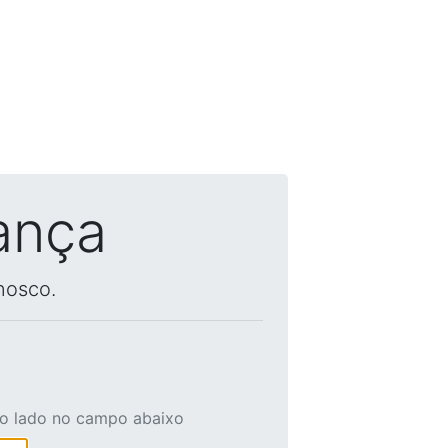
ança
nosco.
ao lado no campo abaixo