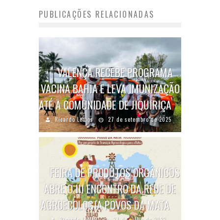
PUBLICAÇÕES RELACIONADAS
VALENÇA RECEBE PROGRAMA
VACINA BAHIA E LEVA IMUNIZAÇÃO
ATÉ A COMUNIDADE DE JIQUIRIÇA
Ricardo Lemos
27 de setembro de 2025
FEIRA DE PRODUTOS ORGÂNICOS
ABRE O III ENCONTRO DA REDE DE
AGROECOLOGIA POVOS DA MATA
Ricardo Lemos
27 de julho de 2023