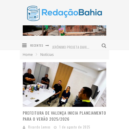
RECENTES
JERÔNIMO PROJETA BAHIA COMO HUB LOGÍSTICO DO NORDESTE E REASSALTA INVESTIMENTOS EM INFRAESTRUTURA
Home
Notícias
PRAÇA SÃO BENEDITO É REVITALIZADA E DEVOLVE NOVO ESPAÇO DE CONVIVÊNCIA À COMUNIDADE DE SERRA GRANDE
INSTITUTO QUINTAS FEMINISTAS CELEBRA CINCO ANOS DE ATUAÇÃO EM DEFESA DAS MULHERES NO BAIXO SUL
PREFEITURA DE VALENÇA PROMOVE GINCANA JUVENTUDE PRESENTE EM COMEMORAÇÃO AO DIA INTERNACIONAL DA JUVENTUDE
ENTRE O SERTÃO E O SONHO: ALFREDO GONÇALVES DE LIMA NETO LANÇA O ROMANCE DO OUTRO LADO DO SOL EM VALENÇA
SAMBA E PRATO ESPECIAL COM POLVO DÃO O TOM DO DIA DOS PAIS NO DOM LAMBÃO
PREFEITURA DE VALENÇA INICIA PLANEJAMENTO
PARA O VERÃO 2025/2026
Ricardo Lemos
1 de agosto de 2025