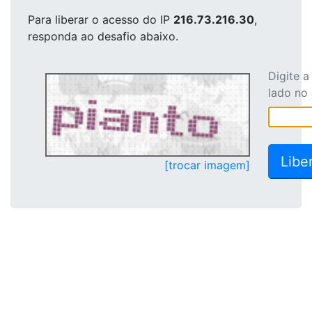
Para liberar o acesso
do IP
216.73.216.30
,
responda ao desafio abaixo.
Digite 
lado no
[trocar imagem]