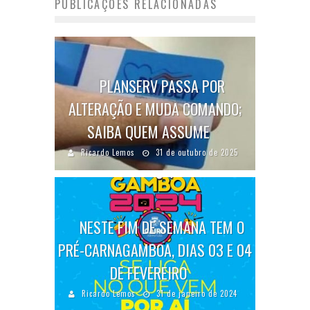
PUBLICAÇÕES RELACIONADAS
PLANSERV PASSA POR
ALTERAÇÃO E MUDA COMANDO;
SAIBA QUEM ASSUME
Ricardo Lemos
31 de outubro de 2025
NESTE FIM DE SEMANA TEM O
PRÉ-CARNAGAMBOA, DIAS 03 E 04
DE FEVEREIRO
Ricardo Lemos
31 de janeiro de 2024