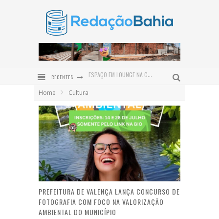
RECENTES
SABERES DE PESCADORES E MARISQUEIRAS ORIENTAM MAPEAMENTO DO TERRITÓRIO MARINHO EM VALENÇA
Home
Cultura
PRESIDENTE DO TRT-BA PARTICIPA DO PROJETO DIA DO CIDADÃO E REALIZA ATENDIMENTOS EM VALENÇA
DEFENSORIA PÚBLICA REALIZA MUTIRÃO GRATUITO DE EXAMES DE DNA EM VALENÇA NO DIA 12 DE AGOSTO
CAIRU SE PREPARA PARA RECEBER O MAIOR ENCONTRO DE MOTOCICLISTAS DA REGIÃO COM O MOTO FEST
INOVAÇÃO MADE IN BAHIA: BIOMA CARE LANÇA LINHA EXCLUSIVA PARA O COURO CABELUDO
ESPAÇO EM LOUNGE NA CASACOR BAHIA HOMENAGEIA BAMBUZAL DO AEROPORTO DE SALVADOR
PREFEITURA DE VALENÇA LANÇA CONCURSO DE
FOTOGRAFIA COM FOCO NA VALORIZAÇÃO
AMBIENTAL DO MUNICÍPIO