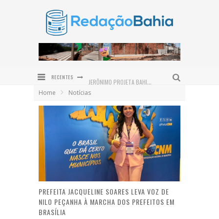
RECENTES
JERÔNIMO PROJETA BAHIA COMO HUB LOGÍSTICO DO NORDESTE E REASSALTA INVESTIMENTOS EM INFRAESTRUTURA
Home
Notícias
PRAÇA SÃO BENEDITO É REVITALIZADA E DEVOLVE NOVO ESPAÇO DE CONVIVÊNCIA À COMUNIDADE DE SERRA GRANDE
INSTITUTO QUINTAS FEMINISTAS CELEBRA CINCO ANOS DE ATUAÇÃO EM DEFESA DAS MULHERES NO BAIXO SUL
PREFEITURA DE VALENÇA PROMOVE GINCANA JUVENTUDE PRESENTE EM COMEMORAÇÃO AO DIA INTERNACIONAL DA JUVENTUDE
ENTRE O SERTÃO E O SONHO: ALFREDO GONÇALVES DE LIMA NETO LANÇA O ROMANCE DO OUTRO LADO DO SOL EM VALENÇA
SAMBA E PRATO ESPECIAL COM POLVO DÃO O TOM DO DIA DOS PAIS NO DOM LAMBÃO
PREFEITA JACQUELINE SOARES LEVA VOZ DE
NILO PEÇANHA À MARCHA DOS PREFEITOS EM
BRASÍLIA