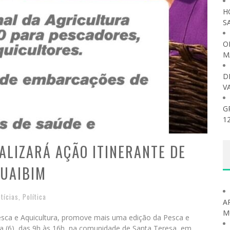
H
S
O
M
D
V
G
1
ALIZARÁ AÇÃO ITINERANTE DE
GUAIBIM
tícias
,
Política
A
M
Pesca e Aquicultura, promove mais uma edição da Pesca e
da (6), das 9h às 16h, na comunidade de Santa Teresa, em