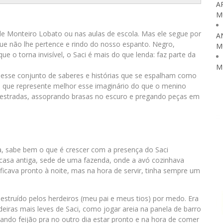
A
M
 de Monteiro Lobato ou nas aulas de escola. Mas ele segue por
A
ue não lhe pertence e rindo do nosso espanto. Negro,
M
 o torna invisível, o Saci é mais do que lenda: faz parte da
M
e, esse conjunto de saberes e histórias que se espalham como
em que represente melhor esse imaginário do que o menino
estradas, assoprando brasas no escuro e pregando peças em
a, sabe bem o que é crescer com a presença do Saci
asa antiga, sede de uma fazenda, onde a avó cozinhava
 ficava pronto à noite, mas na hora de servir, tinha sempre um
estruído pelos herdeiros (meu pai e meus tios) por medo. Era
iras mais leves de Saci, como jogar areia na panela de barro
ando feijão pra no outro dia estar pronto e na hora de comer