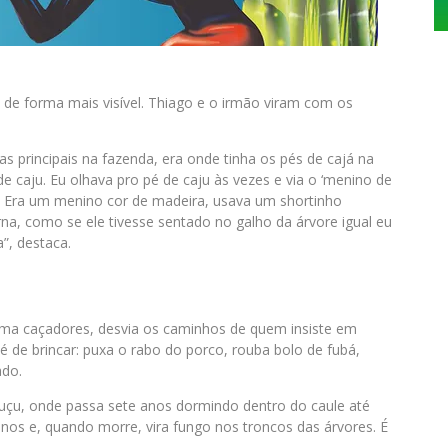
ca de forma mais visível. Thiago e o irmão viram com os
as principais na fazenda, era onde tinha os pés de cajá na
e caju. Eu olhava pro pé de caju às vezes e via o ‘menino de
 Era um menino cor de madeira, usava um shortinho
na, como se ele tivesse sentado no galho da árvore igual eu
”, destaca.
rma caçadores, desvia os caminhos de quem insiste em
 de brincar: puxa o rabo do porco, rouba bolo de fubá,
ado.
uçu, onde passa sete anos dormindo dentro do caule até
nos e, quando morre, vira fungo nos troncos das árvores. É