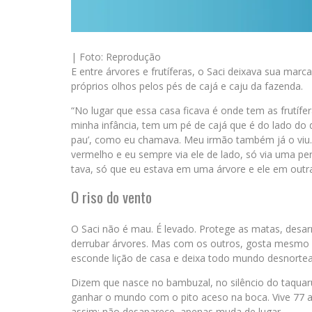
| Foto: Reprodução
E entre árvores e frutíferas, o Saci deixava sua mar
próprios olhos pelos pés de cajá e caju da fazenda.
“No lugar que essa casa ficava é onde tem as frutífer
minha infância, tem um pé de cajá que é do lado do d
pau’, como eu chamava. Meu irmão também já o viu.
vermelho e eu sempre via ele de lado, só via uma per
tava, só que eu estava em uma árvore e ele em outra
O riso do vento
O Saci não é mau. É levado. Protege as matas, desa
derrubar árvores. Mas com os outros, gosta mesmo é
esconde lição de casa e deixa todo mundo desnorte
Dizem que nasce no bambuzal, no silêncio do taquar
ganhar o mundo com o pito aceso na boca. Vive 77 a
assim: não desaparece, apenas muda de lugar.