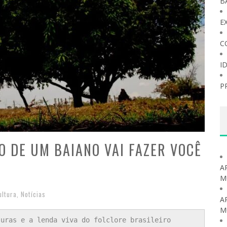
B
E
C
I
P
O DE UM BAIANO VAI FAZER VOCÊ
A
M
ultura
,
Notícias
A
M
suras e a lenda viva do folclore brasileiro