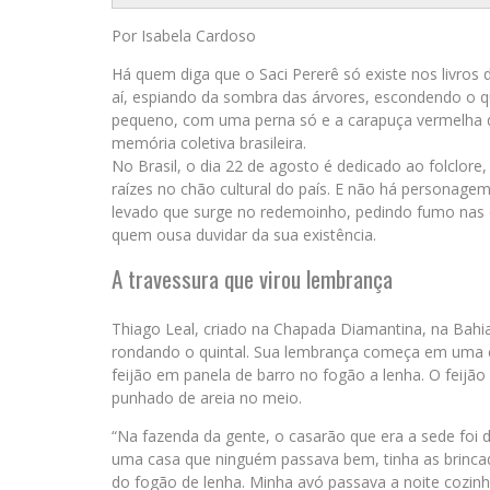
Por Isabela Cardoso
Há quem diga que o Saci Pererê só existe nos livros
aí, espiando da sombra das árvores, escondendo o q
pequeno, com uma perna só e a carapuça vermelha que
memória coletiva brasileira.
No Brasil, o dia 22 de agosto é dedicado ao folclor
raízes no chão cultural do país. E não há personag
levado que surge no redemoinho, pedindo fumo nas 
quem ousa duvidar da sua existência.
A travessura que virou lembrança
Thiago Leal, criado na Chapada Diamantina, na Bahi
rondando o quintal. Sua lembrança começa em uma c
feijão em panela de barro no fogão a lenha. O feijão
punhado de areia no meio.
“Na fazenda da gente, o casarão que era a sede foi d
uma casa que ninguém passava bem, tinha as brincade
do fogão de lenha. Minha avó passava a noite cozinh