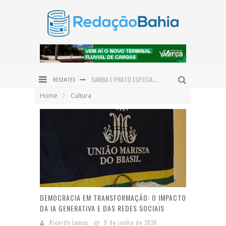
RECENTES
SAMBA E PRATO ESPECIAL COM POLVO DÃO O TOM DO DIA DOS PAIS NO DOM LAMBÃO
Home
Cultura
JERÔNIMO PROJETA BAHIA COMO HUB LOGÍSTICO DO NORDESTE E REASSALTA INVESTIMENTOS EM INFRAESTRUTURA
PRAÇA SÃO BENEDITO É REVITALIZADA E DEVOLVE NOVO ESPAÇO DE CONVIVÊNCIA À COMUNIDADE DE SERRA GRANDE
INSTITUTO QUINTAS FEMINISTAS CELEBRA CINCO ANOS DE ATUAÇÃO EM DEFESA DAS MULHERES NO BAIXO SUL
PREFEITURA DE VALENÇA PROMOVE GINCANA JUVENTUDE PRESENTE EM COMEMORAÇÃO AO DIA INTERNACIONAL DA JUVENTUDE
ENTRE O SERTÃO E O SONHO: ALFREDO GONÇALVES DE LIMA NETO LANÇA O ROMANCE DO OUTRO LADO DO SOL EM VALENÇA
DEMOCRACIA EM TRANSFORMAÇÃO: O IMPACTO
DA IA GENERATIVA E DAS REDES SOCIAIS
Ricardo Lemos
9 de junho de 2026