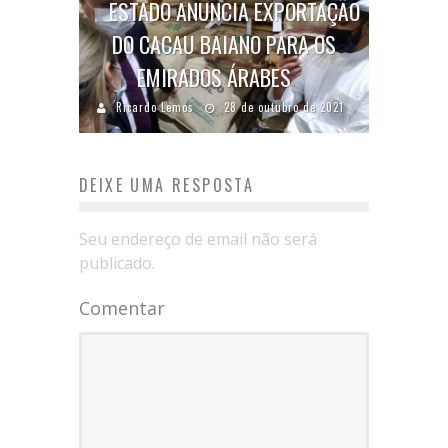
ESTADO ANUNCIA EXPORTAÇÃO
DO CACAU BAIANO PARA OS
EMIRADOS ÁRABES
Ricardo Lemos
28 de outubro de 2021
DEIXE UMA RESPOSTA
Seu endereço de email não será
publicado.
Comentar