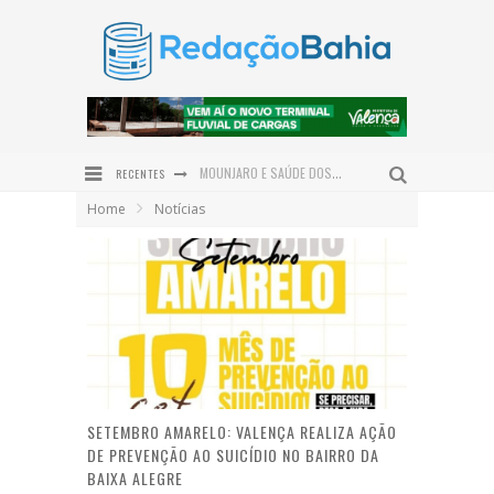
MOUNJARO E SAÚDE DOS OLHOS: ESPECIALISTA EXPLICA OS CUIDADOS PARA QUEM TEM DIABETES
RECENTES
RAFA DE HILDÉCIO AMPLIA POLÍTICA EM ITUBERÁ COM ADESÃO DO VEREADOR BRUNO DA GATA
Home
Notícias
ROWENNA DIZ QUE FALA DE ACM NETO SOBRE O IDEB BEIRA A HIPOCRISIA
DIVISÃO DAS TAREFAS DOMÉSTICAS GANHA PROTAGONISMO NO DIA DOS PAIS
PROJETO BI-BI CAPACITA 30 EDUCADORES EM IBIPEBA PARA FORTALECER A FORMAÇÃO DE LEITORES
NEM TODO EMAGRECIMENTO É IGUAL: ENTENDA AS DIFERENÇAS ENTRE MEDICAMENTOS E CIRURGIA BARIÁTRICA
SETEMBRO AMARELO: VALENÇA REALIZA AÇÃO
DE PREVENÇÃO AO SUICÍDIO NO BAIRRO DA
BAIXA ALEGRE