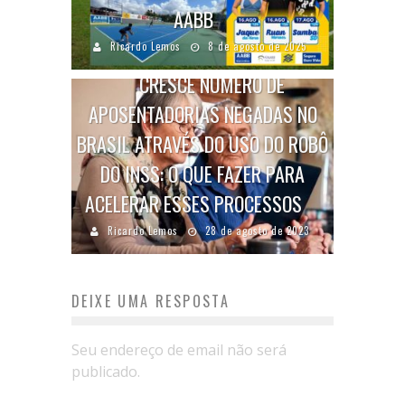
AABB
Ricardo Lemos
8 de agosto de 2025
CRESCE NÚMERO DE
APOSENTADORIAS NEGADAS NO
BRASIL ATRAVÉS DO USO DO ROBÔ
DO INSS: O QUE FAZER PARA
ACELERAR ESSES PROCESSOS
Ricardo Lemos
28 de agosto de 2023
DEIXE UMA RESPOSTA
Seu endereço de email não será
publicado.