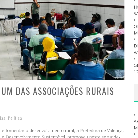
H
S
O
M
D
V
G
1
RUM DAS ASSOCIAÇÕES RURAIS
ias
,
Política
A
M
e fomentar o desenvolvimento rural, a Prefeitura de Valença,
te e Desenvolvimento Sustentável, promoveu nesta segunda-