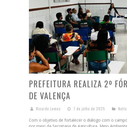
PREFEITURA REALIZA 2º FÓ
DE VALENÇA
Ricardo Lemos
7 de julho de 2025
Notíc
Com o objetivo de fortalecer o diálogo com o campo 
por meio da Secretaria de Agricultura, Meio Ambien