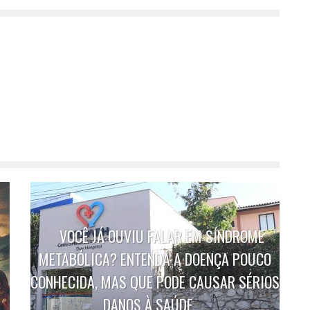
VOCÊ JÁ OUVIU FALAR EM SÍNDROME
METABÓLICA? ENTENDA A DOENÇA POUCO
A
CONHECIDA, MAS QUE PODE CAUSAR SÉRIOS
DANOS À SAÚDE