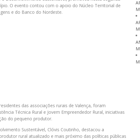
A
cípio. O evento contou com o apoio do Núcleo Territorial de
M
agens e do Banco do Nordeste.
A
M
A
M
M
esidentes das associações rurais de Valença, foram
tência Técnica Rural e Jovem Empreendedor Rural, iniciativas
ção do pequeno produtor.
olvimento Sustentável, Clóvis Coutinho, destacou a
odutor rural atualizado e mais próximo das políticas públicas