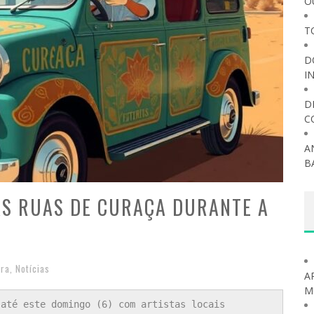
O
T
D
I
D
C
A
B
AS RUAS DE CURAÇA DURANTE A
ura
,
Notícias
A
M
 até este domingo (6) com artistas locais