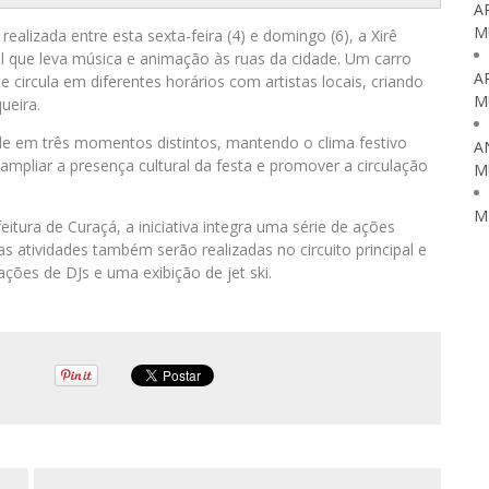
A
M
ealizada entre esta sexta-feira (4) e domingo (6), a Xirê
 que leva música e animação às ruas da cidade. Um carro
A
ircula em diferentes horários com artistas locais, criando
M
ueira.
dade em três momentos distintos, mantendo o clima festivo
A
 ampliar a presença cultural da festa e promover a circulação
M
M
tura de Curaçá, a iniciativa integra uma série de ações
s atividades também serão realizadas no circuito principal e
ções de DJs e uma exibição de jet ski.