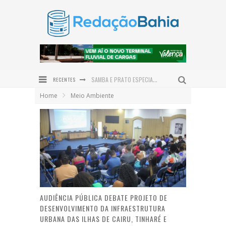
RECENTES
SAMBA E PRATO ESPECIAL COM POLVO DÃO O TOM DO DIA DOS PAIS NO DOM LAMBÃO
Home
Meio Ambiente
JERÔNIMO PROJETA BAHIA COMO HUB LOGÍSTICO DO NORDESTE E REASSALTA INVESTIMENTOS EM INFRAESTRUTURA
PRAÇA SÃO BENEDITO É REVITALIZADA E DEVOLVE NOVO ESPAÇO DE CONVIVÊNCIA À COMUNIDADE DE SERRA GRANDE
INSTITUTO QUINTAS FEMINISTAS CELEBRA CINCO ANOS DE ATUAÇÃO EM DEFESA DAS MULHERES NO BAIXO SUL
PREFEITURA DE VALENÇA PROMOVE GINCANA JUVENTUDE PRESENTE EM COMEMORAÇÃO AO DIA INTERNACIONAL DA JUVENTUDE
ENTRE O SERTÃO E O SONHO: ALFREDO GONÇALVES DE LIMA NETO LANÇA O ROMANCE DO OUTRO LADO DO SOL EM VALENÇA
AUDIÊNCIA PÚBLICA DEBATE PROJETO DE
DESENVOLVIMENTO DA INFRAESTRUTURA
URBANA DAS ILHAS DE CAIRU, TINHARÉ E