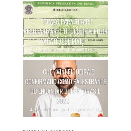
PRAZO PARA TIRAR E
REGULARIZAR O TÍTULO DE ELEITOR
VAI ATÉ 6 DE MAIO
Ricardo Lemos
14 de abril de 2026
CHEF VINI FIGUEIRA É
CONFIRMADO COMO PALESTRANTE
DO ENCANTAR BUFFET BRASIL
2026
Ricardo Lemos
4 de agosto de 2026