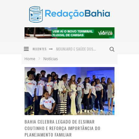
RECENTES
MOUNJARO E SAÚDE DOS OLHOS: ESPECIALISTA EXPLICA OS CUIDADOS PARA QUEM TEM DIABETES
Home
Notícias
RAFA DE HILDÉCIO AMPLIA POLÍTICA EM ITUBERÁ COM ADESÃO DO VEREADOR BRUNO DA GATA
ROWENNA DIZ QUE FALA DE ACM NETO SOBRE O IDEB BEIRA A HIPOCRISIA
DIVISÃO DAS TAREFAS DOMÉSTICAS GANHA PROTAGONISMO NO DIA DOS PAIS
PROJETO BI-BI CAPACITA 30 EDUCADORES EM IBIPEBA PARA FORTALECER A FORMAÇÃO DE LEITORES
NEM TODO EMAGRECIMENTO É IGUAL: ENTENDA AS DIFERENÇAS ENTRE MEDICAMENTOS E CIRURGIA BARIÁTRICA
BAHIA CELEBRA LEGADO DE ELSIMAR
COUTINHO E REFORÇA IMPORTÂNCIA DO
PLANEJAMENTO FAMILIAR