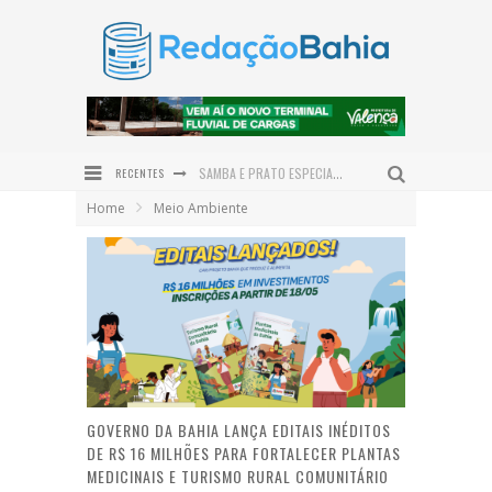
SAMBA E PRATO ESPECIAL COM POLVO DÃO O TOM DO DIA DOS PAIS NO DOM LAMBÃO
RECENTES
JERÔNIMO PROJETA BAHIA COMO HUB LOGÍSTICO DO NORDESTE E REASSALTA INVESTIMENTOS EM INFRAESTRUTURA
Home
Meio Ambiente
PRAÇA SÃO BENEDITO É REVITALIZADA E DEVOLVE NOVO ESPAÇO DE CONVIVÊNCIA À COMUNIDADE DE SERRA GRANDE
INSTITUTO QUINTAS FEMINISTAS CELEBRA CINCO ANOS DE ATUAÇÃO EM DEFESA DAS MULHERES NO BAIXO SUL
PREFEITURA DE VALENÇA PROMOVE GINCANA JUVENTUDE PRESENTE EM COMEMORAÇÃO AO DIA INTERNACIONAL DA JUVENTUDE
ENTRE O SERTÃO E O SONHO: ALFREDO GONÇALVES DE LIMA NETO LANÇA O ROMANCE DO OUTRO LADO DO SOL EM VALENÇA
GOVERNO DA BAHIA LANÇA EDITAIS INÉDITOS
DE R$ 16 MILHÕES PARA FORTALECER PLANTAS
MEDICINAIS E TURISMO RURAL COMUNITÁRIO