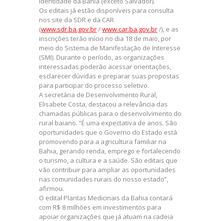
Identidade da Bahia (exceto Salvador).
Os editais já estão disponíveis para consulta
nos site da SDR e da CAR
(
www.sdr.ba.gov.br
/
www.car.ba.gov.br
/), e as
inscrições terão início no dia 18 de maio, por
meio do Sistema de Manifestação de Interesse
(SMI). Durante o período, as organizações
interessadas poderão acessar orientações,
esclarecer dúvidas e preparar suas propostas
para participar do processo seletivo.
A secretária de Desenvolvimento Rural,
Elisabete Costa, destacou a relevância das
chamadas públicas para o desenvolvimento do
rural baiano. “É uma expectativa de anos. São
oportunidades que o Governo do Estado está
promovendo para a agricultura familiar na
Bahia, gerando renda, emprego e fortalecendo
o turismo, a cultura e a saúde. São editais que
vão contribuir para ampliar as oportunidades
nas comunidades rurais do nosso estado”,
afirmou.
O edital Plantas Medicinais da Bahia contará
com R$ 8 milhões em investimentos para
apoiar organizações que já atuam na cadeia