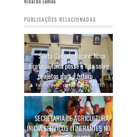
Ricardo Lemos
PUBLICAÇÕES RELACIONADAS
Santa Casa de Nazaré: Nova
diretoria toma posse e fala sobre
projetos para o futuro
Ricardo Lemos
4 de fevereiro de 2021
SECRETARIA DE AGRICULTURA
INICIA SERVIÇOS ITINERANTES NO