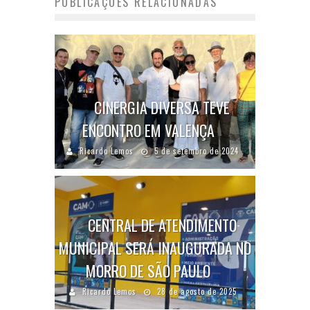
PUBLICAÇÕES RELACIONADAS
CINERGIA DIVERSA TEVE
ENCONTRO EM VALENÇA
Ricardo Lemos
5 de setembro de 2024
CENTRAL DE ATENDIMENTO
MUNICIPAL SERÁ INAUGURADA NO
MORRO DE SÃO PAULO
Ricardo Lemos
28 de agosto de 2025