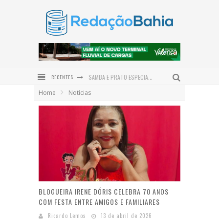
RECENTES
JERÔNIMO PROJETA BAHIA COMO HUB LOGÍSTICO DO NORDESTE E REASSALTA INVESTIMENTOS EM INFRAESTRUTURA
Home
Notícias
PRAÇA SÃO BENEDITO É REVITALIZADA E DEVOLVE NOVO ESPAÇO DE CONVIVÊNCIA À COMUNIDADE DE SERRA GRANDE
INSTITUTO QUINTAS FEMINISTAS CELEBRA CINCO ANOS DE ATUAÇÃO EM DEFESA DAS MULHERES NO BAIXO SUL
PREFEITURA DE VALENÇA PROMOVE GINCANA JUVENTUDE PRESENTE EM COMEMORAÇÃO AO DIA INTERNACIONAL DA JUVENTUDE
ENTRE O SERTÃO E O SONHO: ALFREDO GONÇALVES DE LIMA NETO LANÇA O ROMANCE DO OUTRO LADO DO SOL EM VALENÇA
SAMBA E PRATO ESPECIAL COM POLVO DÃO O TOM DO DIA DOS PAIS NO DOM LAMBÃO
BLOGUEIRA IRENE DÓRIS CELEBRA 70 ANOS
COM FESTA ENTRE AMIGOS E FAMILIARES
Ricardo Lemos
13 de abril de 2026