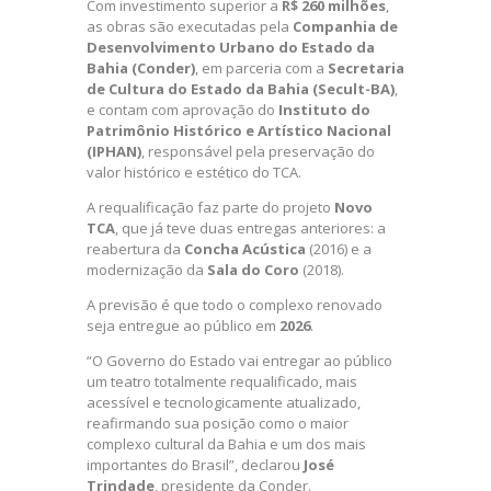
Com investimento superior a
R$ 260 milhões
,
as obras são executadas pela
Companhia de
Desenvolvimento Urbano do Estado da
Bahia (Conder)
, em parceria com a
Secretaria
de Cultura do Estado da Bahia (Secult-BA)
,
e contam com aprovação do
Instituto do
Patrimônio Histórico e Artístico Nacional
(IPHAN)
, responsável pela preservação do
valor histórico e estético do TCA.
A requalificação faz parte do projeto
Novo
TCA
, que já teve duas entregas anteriores: a
reabertura da
Concha Acústica
(2016) e a
modernização da
Sala do Coro
(2018).
A previsão é que todo o complexo renovado
seja entregue ao público em
2026
.
“O Governo do Estado vai entregar ao público
um teatro totalmente requalificado, mais
acessível e tecnologicamente atualizado,
reafirmando sua posição como o maior
complexo cultural da Bahia e um dos mais
importantes do Brasil”, declarou
José
Trindade
, presidente da Conder.