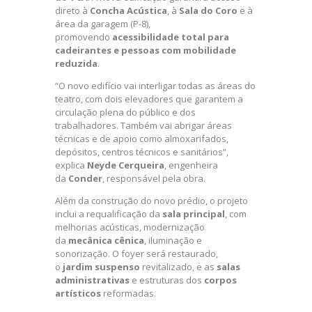
direto à
Concha Acústica
, à
Sala do Coro
e à
área da garagem (P-8),
promovendo
acessibilidade total para
cadeirantes e pessoas com mobilidade
reduzida
.
“O novo edifício vai interligar todas as áreas do
teatro, com dois elevadores que garantem a
circulação plena do público e dos
trabalhadores. Também vai abrigar áreas
técnicas e de apoio como almoxarifados,
depósitos, centros técnicos e sanitários”,
explica
Neyde Cerqueira
, engenheira
da
Conder
, responsável pela obra.
Além da construção do novo prédio, o projeto
inclui a requalificação da
sala principal
, com
melhorias acústicas, modernização
da
mecânica cênica
, iluminação e
sonorização. O foyer será restaurado,
o
jardim suspenso
revitalizado, e as
salas
administrativas
e estruturas dos
corpos
artísticos
reformadas.