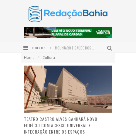
RECENTES
MOUNJARO E SAÚDE DOS OLHOS: ESPECIALISTA EXPLICA OS CUIDADOS PARA QUEM TEM DIABETES
Home
Cultura
RAFA DE HILDÉCIO AMPLIA POLÍTICA EM ITUBERÁ COM ADESÃO DO VEREADOR BRUNO DA GATA
ROWENNA DIZ QUE FALA DE ACM NETO SOBRE O IDEB BEIRA A HIPOCRISIA
DIVISÃO DAS TAREFAS DOMÉSTICAS GANHA PROTAGONISMO NO DIA DOS PAIS
PROJETO BI-BI CAPACITA 30 EDUCADORES EM IBIPEBA PARA FORTALECER A FORMAÇÃO DE LEITORES
NEM TODO EMAGRECIMENTO É IGUAL: ENTENDA AS DIFERENÇAS ENTRE MEDICAMENTOS E CIRURGIA BARIÁTRICA
TEATRO CASTRO ALVES GANHARÁ NOVO
EDIFÍCIO COM ACESSO UNIVERSAL E
INTEGRAÇÃO ENTRE OS ESPAÇOS