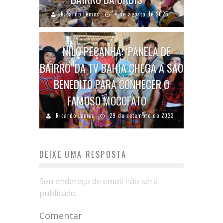
Ricardo Lemos
4 de agosto de 2025
NILO PEÇANHA: ‘PANELA DE
BAIRRO’ DA TV BAHIA CHEGA A SÃO
BENEDITO PARA CONHECER O
FAMOSO MOCOFATO
Ricardo Lemos
29 de setembro de 2023
DEIXE UMA RESPOSTA
Seu endereço de email não será
publicado.
Comentar