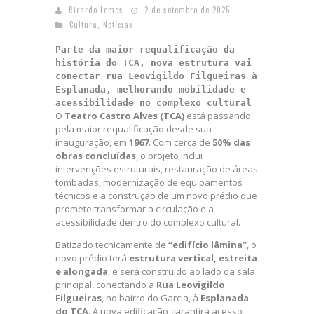
Ricardo Lemos
2 de setembro de 2025
Cultura
,
Notícias
Parte da maior requalificação da
história do TCA, nova estrutura vai
conectar rua Leovigildo Filgueiras à
Esplanada, melhorando mobilidade e
acessibilidade no complexo cultural
O
Teatro Castro Alves (TCA)
está passando
pela maior requalificação desde sua
inauguração, em
1967
. Com cerca de
50% das
obras concluídas
, o projeto inclui
intervenções estruturais, restauração de áreas
tombadas, modernização de equipamentos
técnicos e a construção de um novo prédio que
promete transformar a circulação e a
acessibilidade dentro do complexo cultural.
Batizado tecnicamente de
“edifício lâmina”
, o
novo prédio terá
estrutura vertical, estreita
e alongada
, e será construído ao lado da sala
principal, conectando a
Rua Leovigildo
Filgueiras
, no bairro do Garcia, à
Esplanada
do TCA
. A nova edificação garantirá acesso