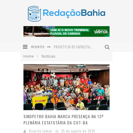
RECENTES
PROJETO BI-BI CAPACITA 30 EDUCADORES EM IBIPEBA PARA FORTALECER A FORMAÇÃO DE LEITORES
Home
Notícias
GUAIBIM GANHA NOVA PRAÇA SÃO JOSÉ E RECEBE ANÚNCIO DE R$ 3,9 MILHÕES EM INVESTIMENTOS
NILO PEÇANHA CONQUISTA O MAIOR CRESCIMENTO DO IDEB NO BAIXO SUL E ALCANÇA UMA DAS MELHORES NOTAS DA REGIÃO
INOVAÇÃO MADE IN BAHIA: BIOMA CARE LANÇA LINHA EXCLUSIVA PARA O COURO CABELUDO
ESPAÇO EM LOUNGE NA CASACOR BAHIA HOMENAGEIA BAMBUZAL DO AEROPORTO DE SALVADOR
DIVISÃO DAS TAREFAS DOMÉSTICAS GANHA PROTAGONISMO NO DIA DOS PAIS
SINDPETRO BAHIA MARCA PRESENÇA NA 13ª
PLENÁRIA ESTATUTÁRIA DA CUT-BA
Ricardo Lemos
25 de agosto de 2025