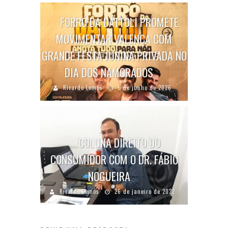
FORRÓ DA DÁTTOLI PROMETE
MOVIMENTAR VALENÇA COM
GRANDE FESTA JUNINA PRIVADA NO
DIA DOS NAMORADOS
Ricardo Lemos
5 de junho de 2026
COLUNA DIREITO DO
CONSUMIDOR COM O DR. FÁBIO
NOGUEIRA
Ricardo Lemos
26 de janeiro de 2022