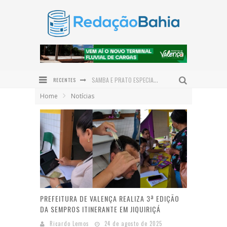
RECENTES
SAMBA E PRATO ESPECIAL COM POLVO DÃO O TOM DO DIA DOS PAIS NO DOM LAMBÃO
Home
Notícias
JERÔNIMO PROJETA BAHIA COMO HUB LOGÍSTICO DO NORDESTE E REASSALTA INVESTIMENTOS EM INFRAESTRUTURA
PRAÇA SÃO BENEDITO É REVITALIZADA E DEVOLVE NOVO ESPAÇO DE CONVIVÊNCIA À COMUNIDADE DE SERRA GRANDE
INSTITUTO QUINTAS FEMINISTAS CELEBRA CINCO ANOS DE ATUAÇÃO EM DEFESA DAS MULHERES NO BAIXO SUL
PREFEITURA DE VALENÇA PROMOVE GINCANA JUVENTUDE PRESENTE EM COMEMORAÇÃO AO DIA INTERNACIONAL DA JUVENTUDE
ENTRE O SERTÃO E O SONHO: ALFREDO GONÇALVES DE LIMA NETO LANÇA O ROMANCE DO OUTRO LADO DO SOL EM VALENÇA
PREFEITURA DE VALENÇA REALIZA 3ª EDIÇÃO
DA SEMPROS ITINERANTE EM JIQUIRIÇÁ
Ricardo Lemos
24 de agosto de 2025