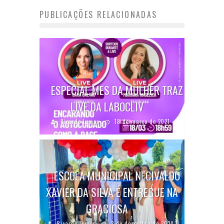
PUBLICAÇÕES RELACIONADAS
ESPECIAL MES DA MULHER TRAZ
LIVE DA LABOCLIV
Ricardo Lemos
18 de março de 2021
ESCOLA MUNICIPAL NECIVALDO
XAVIER DA SILVA É ENTREGUE NA
GRACIOSA
Ricardo Lemos
2 de dezembro de 2024