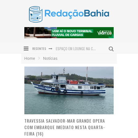
ESPAÇO EM LOUNGE NA CASACOR BAHIA HOMENAGEIA BAMBUZAL DO AEROPORTO DE SALVADOR
RECENTES
SABERES DE PESCADORES E MARISQUEIRAS ORIENTAM MAPEAMENTO DO TERRITÓRIO MARINHO EM VALENÇA
Home
Notícias
PRESIDENTE DO TRT-BA PARTICIPA DO PROJETO DIA DO CIDADÃO E REALIZA ATENDIMENTOS EM VALENÇA
DEFENSORIA PÚBLICA REALIZA MUTIRÃO GRATUITO DE EXAMES DE DNA EM VALENÇA NO DIA 12 DE AGOSTO
CAIRU SE PREPARA PARA RECEBER O MAIOR ENCONTRO DE MOTOCICLISTAS DA REGIÃO COM O MOTO FEST
INOVAÇÃO MADE IN BAHIA: BIOMA CARE LANÇA LINHA EXCLUSIVA PARA O COURO CABELUDO
TRAVESSIA SALVADOR-MAR GRANDE OPERA
COM EMBARQUE IMEDIATO NESTA QUARTA-
FEIRA (16)