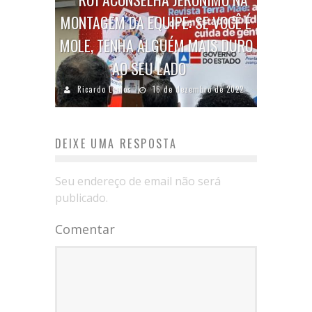
MONTAGEM DA EQUIPE: SE VOCÊ É
MOLE, TENHA ALGUÉM MAIS DURO
AO SEU LADO
Ricardo Lemos
16 de dezembro de 2022
DEIXE UMA RESPOSTA
Seu endereço de email não será
publicado.
Comentar