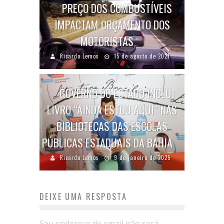
PREÇO DOS COMBUSTÍVEIS
IMPACTAM ORÇAMENTO DOS
MOTORISTAS
Ricardo Lemos
15 de agosto de 2021
GOVERNO DO ESTADO INCLUI
LIVRO “AINDA ESTOU AQUI” NAS
BIBLIOTECAS DAS ESCOLAS
PÚBLICAS ESTADUAIS DA BAHIA
Ricardo Lemos
9 de janeiro de 2025
DEIXE UMA RESPOSTA
Seu endereço de email não será