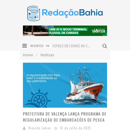
RECENTES
ESPAÇO EM LOUNGE NA CASACOR BAHIA HOMENAGEIA BAMBUZAL DO AEROPORTO DE SALVADOR
Home
Notícias
SABERES DE PESCADORES E MARISQUEIRAS ORIENTAM MAPEAMENTO DO TERRITÓRIO MARINHO EM VALENÇA
PRESIDENTE DO TRT-BA PARTICIPA DO PROJETO DIA DO CIDADÃO E REALIZA ATENDIMENTOS EM VALENÇA
DEFENSORIA PÚBLICA REALIZA MUTIRÃO GRATUITO DE EXAMES DE DNA EM VALENÇA NO DIA 12 DE AGOSTO
CAIRU SE PREPARA PARA RECEBER O MAIOR ENCONTRO DE MOTOCICLISTAS DA REGIÃO COM O MOTO FEST
INOVAÇÃO MADE IN BAHIA: BIOMA CARE LANÇA LINHA EXCLUSIVA PARA O COURO CABELUDO
PREFEITURA DE VALENÇA LANÇA PROGRAMA DE
REGULARIZAÇÃO DE EMBARCACÕES DE PESCA
Ricardo Lemos
10 de julho de 2025