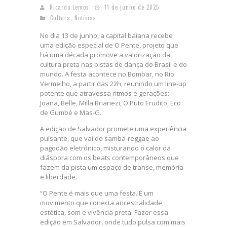
Ricardo Lemos
11 de junho de 2025
Cultura
,
Notícias
No dia 13 de junho, a capital baiana recebe
uma edição especial de O Pente, projeto que
há uma década promove a valorização da
cultura preta nas pistas de dança do Brasil e do
mundo. A festa acontece no Bombar, no Rio
Vermelho, a partir das 22h, reunindo um line-up
potente que atravessa ritmos e gerações:
Joana, Belle, Milla Brianezi, O Puto Erudito, Eco
de Gumbé e Mas-G.
A edição de Salvador promete uma experiência
pulsante, que vai do samba-reggae ao
pagodão eletrônico, misturando o calor da
diáspora com os beats contemporâneos que
fazem da pista um espaço de transe, memória
e liberdade.
“O Pente é mais que uma festa. É um
movimento que conecta ancestralidade,
estética, som e vivência preta. Fazer essa
edição em Salvador, onde tudo pulsa com mais