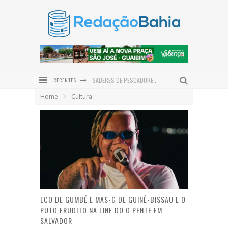
RECENTES
SABERES DE PESCADORES E MARISQUEIRAS ORIENTAM MAPEAMENTO DO TERRITÓRIO MARINHO EM VALENÇA
Home
Cultura
PRESIDENTE DO TRT-BA PARTICIPA DO PROJETO DIA DO CIDADÃO E REALIZA ATENDIMENTOS EM VALENÇA
DEFENSORIA PÚBLICA REALIZA MUTIRÃO GRATUITO DE EXAMES DE DNA EM VALENÇA NO DIA 12 DE AGOSTO
CAIRU SE PREPARA PARA RECEBER O MAIOR ENCONTRO DE MOTOCICLISTAS DA REGIÃO COM O MOTO FEST
INOVAÇÃO MADE IN BAHIA: BIOMA CARE LANÇA LINHA EXCLUSIVA PARA O COURO CABELUDO
ESPAÇO EM LOUNGE NA CASACOR BAHIA HOMENAGEIA BAMBUZAL DO AEROPORTO DE SALVADOR
ECO DE GUMBÉ E MAS-G DE GUINÉ-BISSAU E O
PUTO ERUDITO NA LINE DO O PENTE EM
SALVADOR