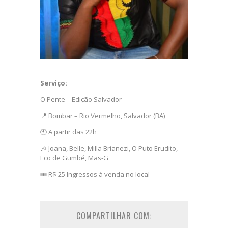
Serviço:
O Pente – Edição Salvador
📍 Bombar – Rio Vermelho, Salvador (BA)
🕙 A partir das 22h
🎶 Joana, Belle, Milla Brianezi, O Puto Erudito,
Eco de Gumbé, Mas-G
🎟️ R$ 25 Ingressos à venda no local
COMPARTILHAR COM: