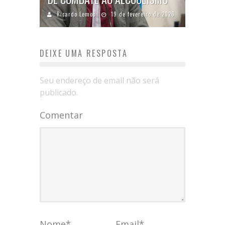
Ricardo Lemos
19 de fevereiro de 2026
DEIXE UMA RESPOSTA
Seu endereço de email não será
publicado.
Comentar
Nome
*
Email
*