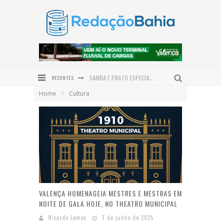
RECENTES
SAMBA E PRATO ESPECIAL COM POLVO DÃO O TOM DO DIA DOS PAIS NO DOM LAMBÃO
Home
Cultura
JERÔNIMO PROJETA BAHIA COMO HUB LOGÍSTICO DO NORDESTE E REASSALTA INVESTIMENTOS EM INFRAESTRUTURA
PRAÇA SÃO BENEDITO É REVITALIZADA E DEVOLVE NOVO ESPAÇO DE CONVIVÊNCIA À COMUNIDADE DE SERRA GRANDE
INSTITUTO QUINTAS FEMINISTAS CELEBRA CINCO ANOS DE ATUAÇÃO EM DEFESA DAS MULHERES NO BAIXO SUL
PREFEITURA DE VALENÇA PROMOVE GINCANA JUVENTUDE PRESENTE EM COMEMORAÇÃO AO DIA INTERNACIONAL DA JUVENTUDE
ENTRE O SERTÃO E O SONHO: ALFREDO GONÇALVES DE LIMA NETO LANÇA O ROMANCE DO OUTRO LADO DO SOL EM VALENÇA
VALENÇA HOMENAGEIA MESTRES E MESTRAS EM
NOITE DE GALA HOJE, NO THEATRO MUNICIPAL
Ricardo Lemos
7 de junho de 2025