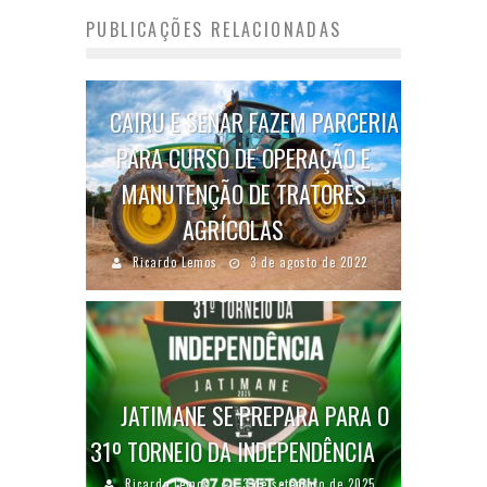
PUBLICAÇÕES RELACIONADAS
CAIRU E SENAR FAZEM PARCERIA
PARA CURSO DE OPERAÇÃO E
MANUTENÇÃO DE TRATORES
AGRÍCOLAS
Ricardo Lemos
3 de agosto de 2022
JATIMANE SE PREPARA PARA O
31º TORNEIO DA INDEPENDÊNCIA
Ricardo Lemos
3 de setembro de 2025